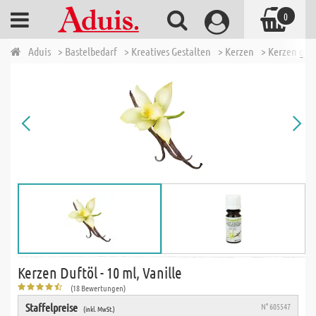
0
Aduis
> Bastelbedarf
> Kreatives Gestalten
> Kerzen
> Kerzen gie
Kerzen Duftöl - 10 ml, Vanille
(18 Bewertungen)
Staffelpreise
N° 605547
(inkl. MwSt.)