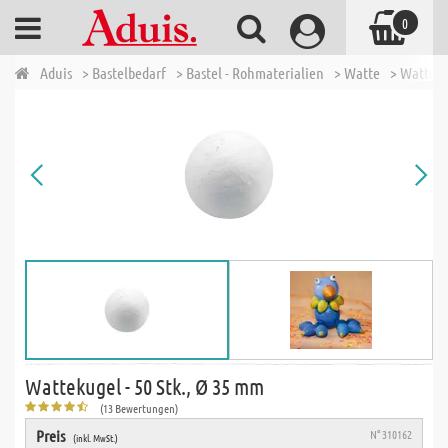
0
Aduis
> Bastelbedarf
> Bastel - Rohmaterialien
> Watte
> Watteku
Wattekugel - 50 Stk., Ø 35 mm
(13 Bewertungen)
Preis
N° 310162
(inkl. MwSt.)