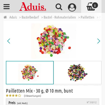
0
Aduis
> Bastelbedarf
> Bastel - Rohmaterialien
> Pailletten
> Pai
Pailletten Mix - 30 g, Ø 10 mm, bunt
(3 Bewertungen)
Preis
N° 310112
(inkl. MwSt.)