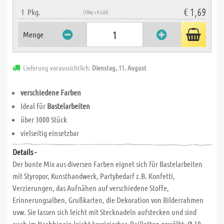
€ 1,69
1
Pkg.
(100g = € 5,63)
Menge
Lieferung voraussichtlich:
Dienstag, 11. August
verschiedene Farben
Ideal für
Bastelarbeiten
über 3000 Stück
vielseitig einsetzbar
Details -
Der bunte Mix aus diversen Farben eignet sich für Bastelarbeiten
mit Styropor, Kunsthandwerk, Partybedarf z.B. Konfetti,
Verzierungen, das Aufnähen auf verschiedene Stoffe,
Erinnerungsalben, Grußkarten, die Dekoration von Bilderrahmen
uvw. Sie lassen sich leicht mit Stecknadeln aufstecken und sind
auch im Nachhinein leicht korrigierbar. Pailletten gewölbt, Ø 10