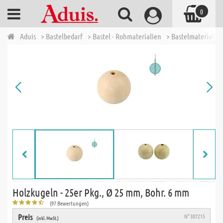
0
Aduis
> Bastelbedarf
> Bastel - Rohmaterialien
> Bastelmaterialien
Holzkugeln - 25er Pkg., Ø 25 mm, Bohr. 6 mm
(97 Bewertungen)
Preis
N° 307215
(inkl. MwSt.)