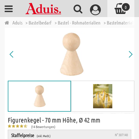
0
Aduis
> Bastelbedarf
> Bastel - Rohmaterialien
> Bastelmaterialien
Figurenkegel - 70 mm Höhe, Ø 42 mm
(14 Bewertungen)
Staffelpreise
N° 307140
(inkl. MwSt.)