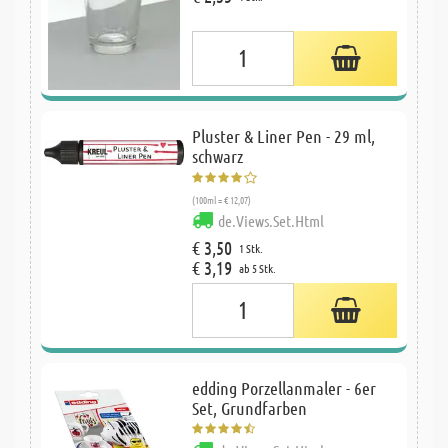
Pluster & Liner Pen - 29 ml,
schwarz
(100ml = € 12,07)
de.Views.Set.Html
€ 3,50
1 Stk.
€ 3,19
ab 5 Stk.
edding Porzellanmaler - 6er
Set, Grundfarben