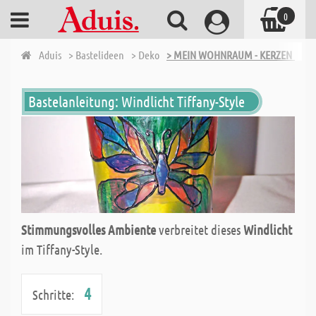
0
Aduis
> Bastelideen
> Deko
> MEIN WOHNRAUM - KERZEN UND 
Bastelanleitung: Windlicht Tiffany-Style
Stimmungsvolles Ambiente
verbreitet dieses
Windlicht
im Tiffany-Style.
4
Schritte: