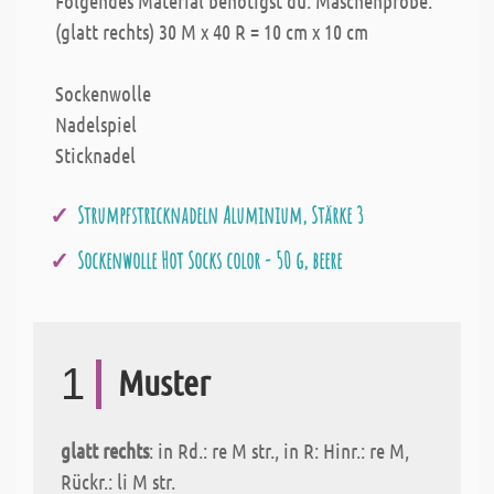
Folgendes Material benötigst du: Maschenprobe:
(glatt rechts) 30 M x 40 R = 10 cm x 10 cm
Sockenwolle
Nadelspiel
Sticknadel
Strumpfstricknadeln Aluminium, Stärke 3
Sockenwolle Hot Socks color - 50 g, beere
1
Muster
glatt rechts
: in Rd.: re M str., in R: Hinr.: re M,
Rückr.: li M str.