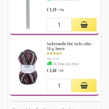
€ 3,59
1 Pkg.
Sockenwolle Hot Socks color -
50 g, beere
(100g = € 7,20)
de.Views.Set.Html
€ 3,60
1 Stk.