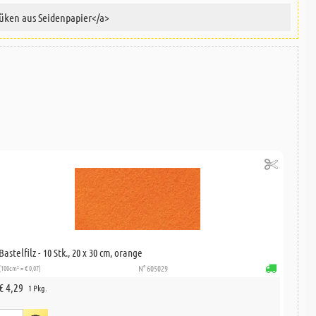
Bastelfilz - 10 Stk., 20 x 30 cm, orange
(100cm² = € 0,07)
N° 605029
€ 4,29
1 Pkg.