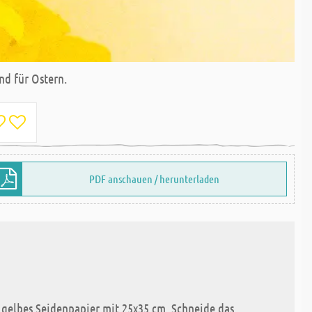
nd für Ostern.
PDF anschauen / herunterladen
 gelbes Seidenpapier mit 25x35 cm. Schneide das