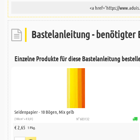
Bastelanleitung - benötigter 
Einzelne Produkte für diese Bastelanleitung bestell
Seidenpapier - 10 Bögen, Mix gelb
(100cm² = € 0,01)
N° 603132
€ 2,65
1 Pkg.