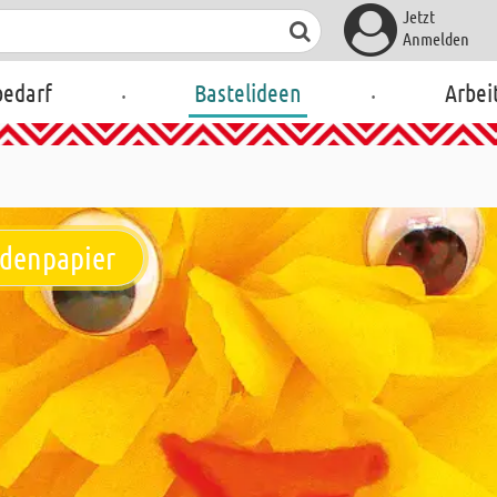
Jetzt
Anmelden
.
.
bedarf
Bastelideen
Arbei
idenpapier