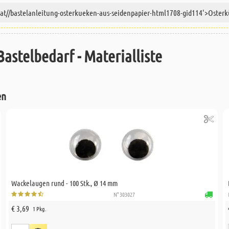
Bastelbedarf - Materialliste
en
Wackelaugen rund - 100 Stk., Ø 14 mm
N° 303027
€ 3,69
1 Pkg.