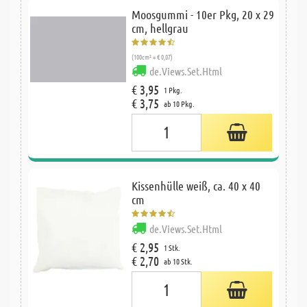
Moosgummi - 10er Pkg, 20 x 29
cm, hellgrau
(100cm² = € 0,07)
de.Views.Set.Html
€ 3,95
1 Pkg.
€ 3,75
ab 10 Pkg.
Kissenhülle weiß, ca. 40 x 40
cm
de.Views.Set.Html
€ 2,95
1 Stk.
€ 2,70
ab 10 Stk.