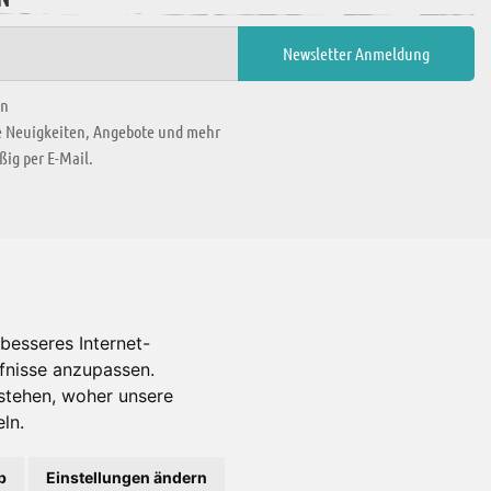
en
ie Neuigkeiten, Angebote und mehr
ig per E-Mail.
WIR BEFINDEN UNS IN
besseres Internet-
rfnisse anzupassen.
Es gibt uns auch in
stehen, woher unsere
ln.
b
Einstellungen ändern