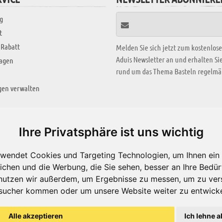
g
t
 Rabatt
Melden Sie sich jetzt zum kostenlos
Aduis Newsletter an und erhalten S
ragen
rund um das Thema Basteln regelmäß
gen verwalten
KREATIV ZONE
Ihre Privatsphäre ist uns wichtig
Aktuelles Video
wendet Cookies und Targeting Technologien, um Ihnen ein 
Alle Videos
ichen und die Werbung, die Sie sehen, besser an Ihre Bedü
Bastelideen
nutzen wir außerdem, um Ergebnisse zu messen, um zu ver
sucher kommen oder um unsere Website weiter zu entwicke
Arbeitsblätter
ärung
Alle akzeptieren
Ich lehne a