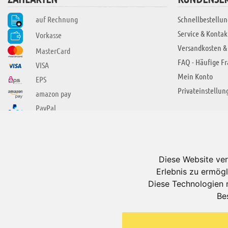
auf Rechnung
Schnellbestellun
Service & Kontak
Vorkasse
Versandkosten &
MasterCard
FAQ - Häufige F
VISA
Mein Konto
EPS
Privateinstellun
amazon pay
PayPal
SIE FINDEN UNS AUCH BEI
ÜBER ADUIS
Wir über uns
Diese Website ver
Jobs
Erlebnis zu ermögl
Impressum
Diese Technologien 
Be
AGB
Datenschutzerkl