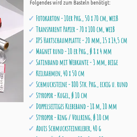
Folgendes wird zum Basteln benötigt:
Fotokarton - 10er Pkg., 50 x 70 cm, weiß
Transparent Papier - 70 x 100 cm, weiß
XPS Hartschaumplatte - 20 mm, 15 x 14,5 cm
Magnet rund - 10 er Pkg., Ø 8 x 4 mm
Satinband mit Webkante - 3 mm, beige
Keilrahmen, 40 x 50 cm
Schmucksteine - 800 Stk. Pkg., eckig u. rund
Styropor - Kugel, Ø 10 cm
Doppelseitiges Klebeband - 18 m, 10 mm
Styropor - Ring / Vollring, Ø 10 cm
Aduis Schmucksteinkleber, 40 g