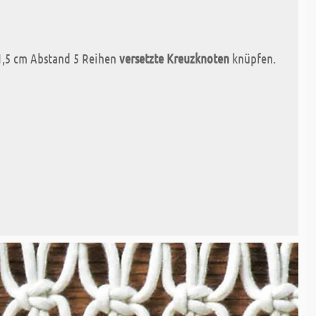
 1,5 cm Abstand 5 Reihen
versetzte Kreuzknoten
knüpfen.