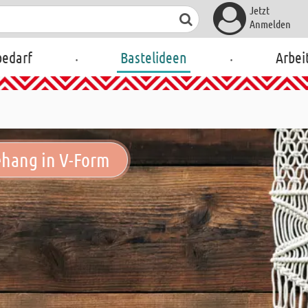
Jetzt
Anmelden
.
.
bedarf
Bastelideen
Arbei
hang in V-Form