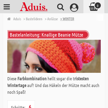
0
Aduis
> Bastelideen
> Anlässe
> WINTER
Bastelanleitung: Knallige Beanie Mütze
Diese
Farbkombination
hellt sogar die t
ristesten
Wintertage
auf! Und das Häkeln der Mütze macht auch
noch Spaß!
6
Schritte: