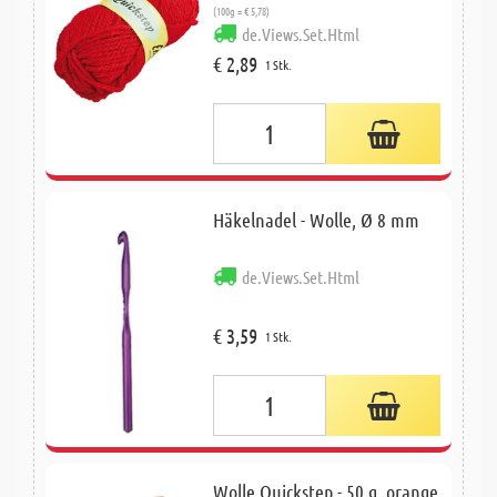
(100g = € 5,78)
de.Views.Set.Html
€ 2,89
1 Stk.
Häkelnadel - Wolle, Ø 8 mm
de.Views.Set.Html
€ 3,59
1 Stk.
Wolle Quickstep - 50 g, orange