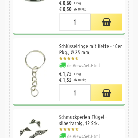
€ 0,60
1 Pkg.
€ 0,50
ab 10 Pkg.
Schlüsselringe mit Kette - 10er
Pkg., Ø 25 mm,
de.Views.Set.Html
€ 1,75
1 Pkg.
€ 1,55
ab 10 Pkg.
Schmuckperlen Flügel -
silberfarbig, 12 Stk.
de.Views.Set.Html