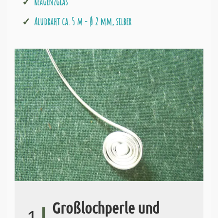
Reagenzglas
Aludraht ca. 5 m - Ø 2 mm, silber
Großlochperle und
1