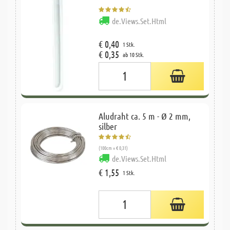
de.Views.Set.Html
€ 0,40
1 Stk.
€ 0,35
ab 10 Stk.
Aludraht ca. 5 m - Ø 2 mm,
silber
(100cm = € 0,31)
de.Views.Set.Html
€ 1,55
1 Stk.