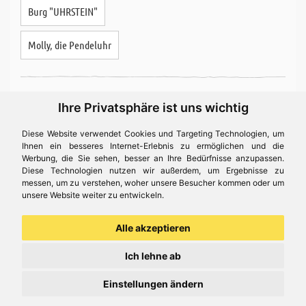
Burg "UHRSTEIN"
Molly, die Pendeluhr
Arbeitsblatt
Ihre Privatsphäre ist uns wichtig
Lösung
Diese Website verwendet Cookies und Targeting Technologien, um
Ihnen ein besseres Internet-Erlebnis zu ermöglichen und die
Werbung, die Sie sehen, besser an Ihre Bedürfnisse anzupassen.
Diese Technologien nutzen wir außerdem, um Ergebnisse zu
messen, um zu verstehen, woher unsere Besucher kommen oder um
unsere Website weiter zu entwickeln.
Textaufgaben Datum und Uhrzeit -
Alle akzeptieren
Ich lehne ab
Ein Arbeitsblatt rund um Datum und Uhrzeit.
Einstellungen ändern
Arbeitsblatt passt für folgende Produkte