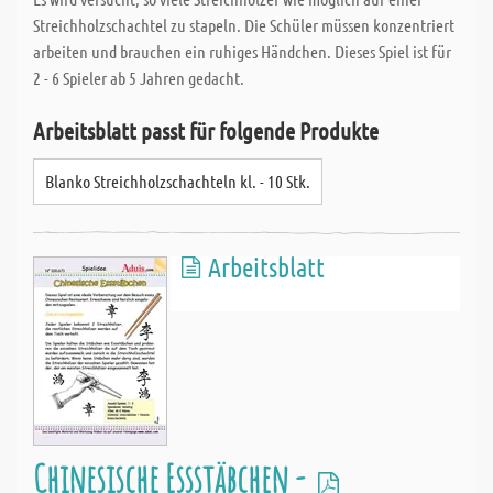
Sondermaßzuschnitt aus Holz und Metall millimetergenau;
Streichholzschachtel zu stapeln. Die Schüler müssen konzentriert
vereinzelt kann es jedoch vorkommen, dass die Maßtoleranz von
arbeiten und brauchen ein ruhiges Händchen. Dieses Spiel ist für
einem Millimeter zum Tragen kommt.
2 - 6 Spieler ab 5 Jahren gedacht.
Was uns besonders auszeichnet ist die rasche Lieferung Ihrer
Arbeitsblatt passt für folgende Produkte
Sondermaßzuschnitte; durch besondere EDV-Unterstützung
schneiden wir ca. 80 % aller Sondermaß-Bestellungen noch am
Blanko Streichholzschachteln kl. - 10 Stk.
gleichen Tag zu und das alles ohne Aufpreis. Neu ist auch die
saubere und umfassende Beschriftung Ihrer Sondermaß-
Bestellungen. Jeder bestellte Zuschnitt wird eigens beschriftet,
Arbeitsblatt
sodass Sie jederzeit ohne selbst nachmessen zu müssen Ihren
Sondermaßzuschnitt anhand der Etikette sofort zuordnen
können.
Chinesische Essstäbchen -