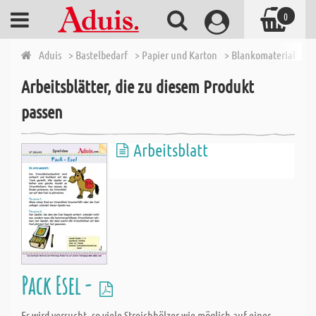
0
Aduis
> Bastelbedarf
> Papier und Karton
> Blankomaterial aus 
Arbeitsblätter, die zu diesem Produkt
passen
Der Zuschnittservice von Aduis umfasst alle gängigen
Arbeitsblatt
Materialien, wie Holzleisten, Holzbrettchen, Metallplatten. Aduis
bietet Ihnen hier einen besonderen Service, da Sie alle
Grundmaterialien für den Werkunterricht und für Ihr Bastelhobby
auf Maß geschnitten bekommen, ohne mit großem Aufwand
einen Baumarkt oder eine Tischlerei aufsuchen zu müssen.
Alle Bau- und Bastelmaterialien, die bis zu einem Längenmaß von
100 cm und Breite von 50 cm in ein Paket passen und durch
Pack Esel -
Sägeschnitte trennbar sind, können Sie bei uns als
Sondermaßzuschnitt kaufen. Wir fertigen Ihren
Es wird versucht, so viele Streichhölzer wie möglich auf einer