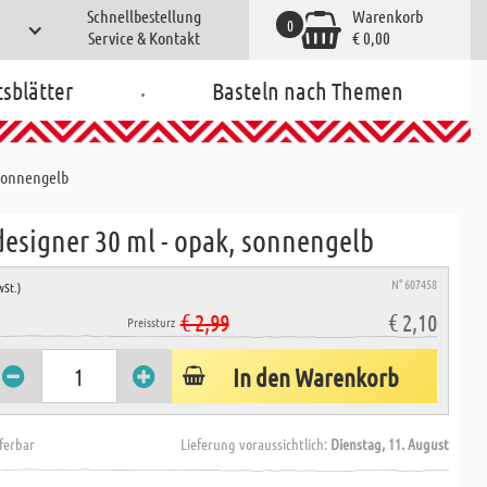
Schnellbestellung
Warenkorb
0
Service & Kontakt
€ 0,00
.
tsblätter
Basteln nach Themen
 sonnengelb
designer 30 ml - opak, sonnengelb
N° 607458
wSt.)
€ 2,99
€ 2,10
Preissturz
In den Warenkorb
eferbar
Lieferung voraussichtlich:
Dienstag, 11. August