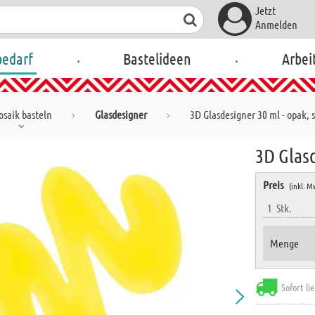
Jetzt
Anmelden
.
.
bedarf
Bastelideen
Arbei
saik basteln
Glasdesigner
3D Glasdesigner 30 ml - opak,
3D Glas
Preis
(inkl. M
1
Stk.
Menge
Sofort li